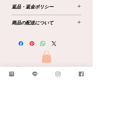
商品の詳細を入力してください。サイ
返品・返金ポリシー
ズ、素材、取扱説明に加え、商品の特
徴やおすすめのポイントなどを説明し
返品・返金規約を入力してください。
ましょう。
商品の配送について
商品にご満足いただけなかった場合の
返品・返金ポリシーと手順を説明しま
配送地域、料金、所要時間、梱包な
しょう。規約の内容を明確にすること
ど、商品の配送に関する情報を入力し
で、お客様の信頼を獲得し、安心して
てください。配送情報を明確にするこ
商品をご購入いただけます。
とで、お客様の信頼を獲得し、安心し
て商品をご購入いただけます。
​Products
​How to
Rental
Order made Dress
Orignal / Select Dress
Buy
Accessoris
Fitting